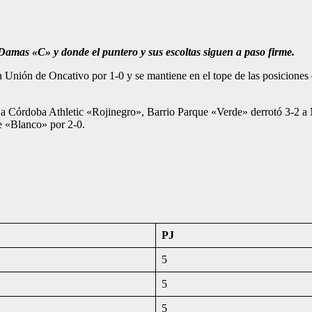
 Damas «C» y donde el puntero y sus escoltas siguen a paso firme.
nión de Oncativo por 1-0 y se mantiene en el tope de las posiciones c
1 a Córdoba Athletic «Rojinegro», Barrio Parque «Verde» derrotó 3-2 
e «Blanco» por 2-0.
PJ
5
5
5