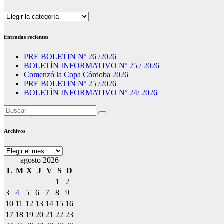
Secciones
Entradas recientes
PRE BOLETIN Nº 26 /2026
BOLETÍN INFORMATIVO Nº 25 / 2026
Comenzó la Copa Córdoba 2026
PRE BOLETIN Nº 25 /2026
BOLETÍN INFORMATIVO Nº 24/ 2026
Archivos
Archivos
agosto 2026
L
M
X
J
V
S
D
1
2
3
4
5
6
7
8
9
10
11
12
13
14
15
16
17
18
19
20
21
22
23