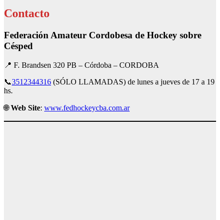
Contacto
Federación Amateur Cordobesa de Hockey sobre
Césped
📍 F. Brandsen 320 PB – Córdoba – CORDOBA
📞
3512344316
(SÓLO LLAMADAS) de lunes a jueves de 17 a 19
hs.
🌐
Web Site
:
www.fedhockeycba.com.ar