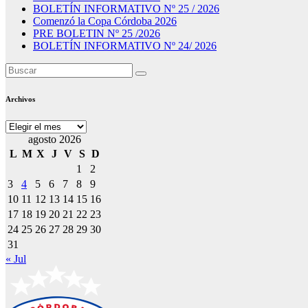
BOLETÍN INFORMATIVO Nº 25 / 2026
Comenzó la Copa Córdoba 2026
PRE BOLETIN Nº 25 /2026
BOLETÍN INFORMATIVO Nº 24/ 2026
Archivos
Archivos
agosto 2026
L
M
X
J
V
S
D
1
2
3
4
5
6
7
8
9
10
11
12
13
14
15
16
17
18
19
20
21
22
23
24
25
26
27
28
29
30
31
« Jul