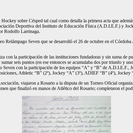
Hockey sobre Césped tal cual como detalla la primera acta que además 
ciación Deportiva del Instituto de Educación Física (A.D.I.E.F.) y Jock
or Rodolfo Larrinaga.
neo Relámpago Seven que se desarrolló el 26 de octubre en el Córdoba
iza con la participación de las instituciones fundadoras y sin suma de 
sumar seis puntos (en ese entonces se acumulaba dos por triunfo y uno
eo Seven con la participación de los equipos “A” y “B” de A.D.I.E.F., 
posiciones, Athletic “B” (2º), Jockey “A” (3º), ADIEF “B” (4º), Jockey
sociación, viajaron a Rosario a la disputa de un Torneo Oficial organiz
amen que finalizó en manos de Atlético del Rosario; completaron el pod