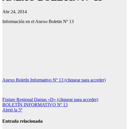
Abr 24, 2014
Información en el Anexo Boletin Nº 13
Anexo Boletín Informativo Nº 13 (cliquear para acceder)
Fixture Regional Damas «D» (cliquear para acceder)
Navegación
BOLETÍN INFORMATIVO Nº 13
Abrió la 5º
de
entradas
Entrada relacionada