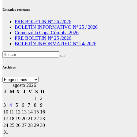
Entradas recientes
PRE BOLETIN Nº 26 /2026
BOLETÍN INFORMATIVO Nº 25 / 2026
Comenzó la Copa Córdoba 2026
PRE BOLETIN Nº 25 /2026
BOLETÍN INFORMATIVO Nº 24/ 2026
Archivos
Archivos
agosto 2026
L
M
X
J
V
S
D
1
2
3
4
5
6
7
8
9
10
11
12
13
14
15
16
17
18
19
20
21
22
23
24
25
26
27
28
29
30
31