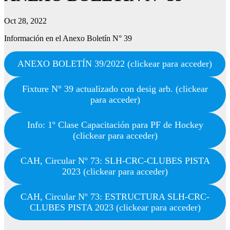
Oct 28, 2022
Información en el Anexo Boletín N° 39
ANEXO BOLETÍN 39/2022 (clickear para acceder)
Fixture N° 39 actualizado con desig arb. (clickear
para acceder)
Info: 1º Clase Capacitación para PF de Hockey
(clickear para acceder)
CAH, Circular Nº 73: SLH-CRC-CLUBES PISTA
2023 (clickear para acceder)
CAH, Circular Nº 73: ESTRUCTURA SLH-CRC-
CLUBES PISTA 2023 (clickear para acceder)