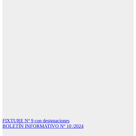
Navegación
FIXTURE Nº 9 con designaciones
BOLETÍN INFORMATIVO Nº 10 /2024
de