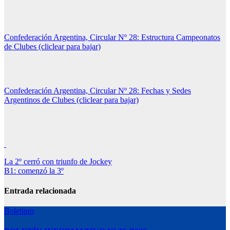
Confederación Argentina, Circular Nº 28: Estructura Campeonatos
de Clubes (cliclear para bajar)
Confederación Argentina, Circular Nº 28: Fechas y Sedes
Argentinos de Clubes (cliclear para bajar)
Navegación
La 2º cerró con triunfo de Jockey
B1: comenzó la 3º
de
entradas
Entrada relacionada
Boletines