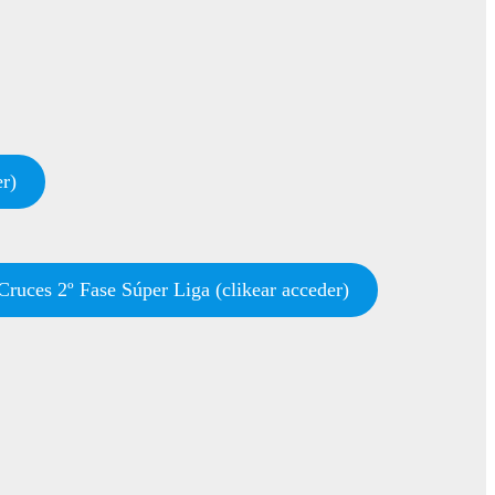
er)
ruces 2º Fase Súper Liga (clikear acceder)