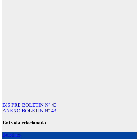
Navegación
BIS PRE BOLETIN Nº 43
ANEXO BOLETIN Nº 43
de
entradas
Entrada relacionada
Boletines