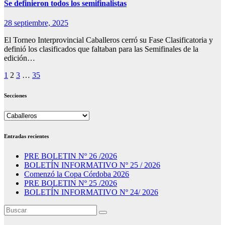
Se definieron todos los semifinalistas
28 septiembre, 2025
El Torneo Interprovincial Caballeros cerró su Fase Clasificatoria y
definió los clasificados que faltaban para las Semifinales de la
edición…
Paginación
1
2
3
…
35
de
Secciones
entradas
Secciones
Entradas recientes
PRE BOLETIN Nº 26 /2026
BOLETÍN INFORMATIVO Nº 25 / 2026
Comenzó la Copa Córdoba 2026
PRE BOLETIN Nº 25 /2026
BOLETÍN INFORMATIVO Nº 24/ 2026