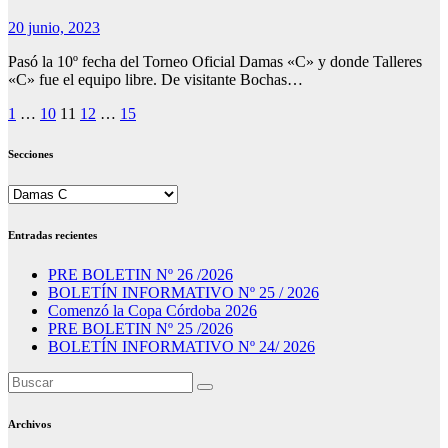
20 junio, 2023
Pasó la 10º fecha del Torneo Oficial Damas «C» y donde Talleres
«C» fue el equipo libre. De visitante Bochas…
Paginación
1
…
10
11
12
…
15
de
Secciones
entradas
Secciones
Entradas recientes
PRE BOLETIN Nº 26 /2026
BOLETÍN INFORMATIVO Nº 25 / 2026
Comenzó la Copa Córdoba 2026
PRE BOLETIN Nº 25 /2026
BOLETÍN INFORMATIVO Nº 24/ 2026
Archivos