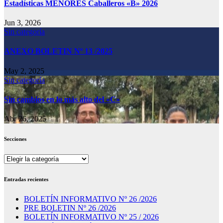
Estadísticas MENORES Caballeros «B» 2026
Jun 3, 2026
Sin categoría
ANEXO BOLETIN Nº 13 /2025
May 2, 2025
Sin categoría
Sin cambios en lo más alto del «C»
Abr 26, 2025
Secciones
Secciones
Entradas recientes
BOLETÍN INFORMATIVO Nº 26 /2026
PRE BOLETIN Nº 26 /2026
BOLETÍN INFORMATIVO Nº 25 / 2026