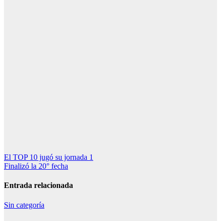
Navegación
El TOP 10 jugó su jornada 1
Finalizó la 20° fecha
de
entradas
Entrada relacionada
Sin categoría