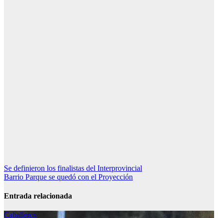
Navegación
Se definieron los finalistas del Interprovincial
Barrio Parque se quedó con el Proyección
de
entradas
Entrada relacionada
Caballeros