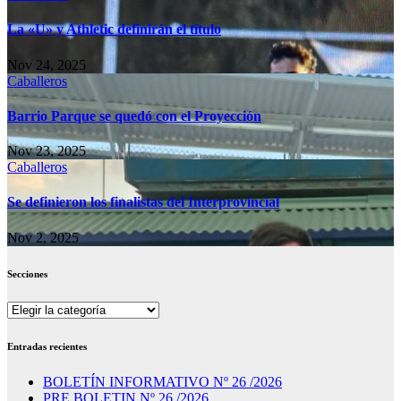
La «U» y Athletic definirán el título
Nov 24, 2025
Caballeros
Barrio Parque se quedó con el Proyección
Nov 23, 2025
Caballeros
Se definieron los finalistas del Interprovincial
Nov 2, 2025
Secciones
Secciones
Entradas recientes
BOLETÍN INFORMATIVO Nº 26 /2026
PRE BOLETIN Nº 26 /2026