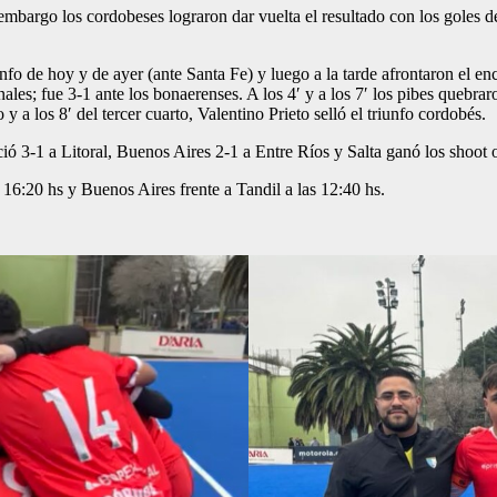
 embargo los cordobeses lograron dar vuelta el resultado con los goles d
iunfo de hoy y de ayer (ante Santa Fe) y luego a la tarde afrontaron el e
es; fue 3-1 ante los bonaerenses. A los 4′ y a los 7′ los pibes quebraro
y a los 8′ del tercer cuarto, Valentino Prieto selló el triunfo cordobés.
ió 3-1 a Litoral, Buenos Aires 2-1 a Entre Ríos y Salta ganó los shoot
16:20 hs y Buenos Aires frente a Tandil a las 12:40 hs.