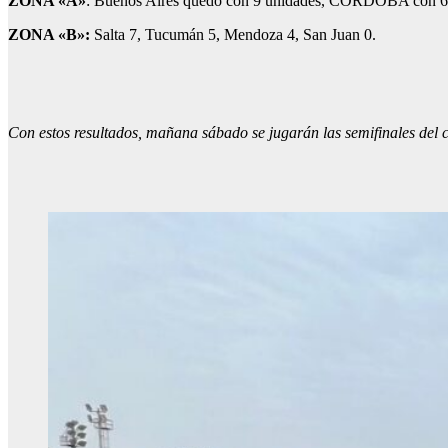
ZONA «A»
: Buenos Aires quedó con 9 unidades, CÓRDOBA con 6,
ZONA «B»:
Salta 7, Tucumán 5, Mendoza 4, San Juan 0.
Con estos resultados, mañana sábado se jugarán las semifinales de