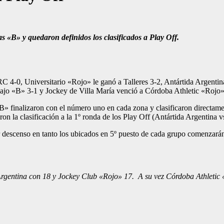
s «B» y quedaron definidos los clasificados a Play Off.
C 4-0, Universitario «Rojo» le ganó a Talleres 3-2, Antártida Argent
jo «B» 3-1 y Jockey de Villa María venció a Córdoba Athletic «Rojo
b «B» finalizaron con el número uno en cada zona y clasificaron directa
n la clasificación a la 1º ronda de los Play Off (Antártida Argentin
r descenso en tanto los ubicados en 5º puesto de cada grupo comenzarán
 Argentina con 18 y Jockey Club «Rojo» 17. A su vez Córdoba Athleti