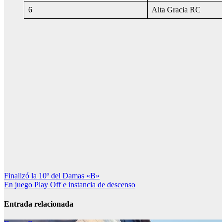
6
Alta Gracia RC
Navegación
Finalizó la 10º del Damas «B»
En juego Play Off e instancia de descenso
de
entradas
Entrada relacionada