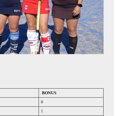
BONUS
0
1