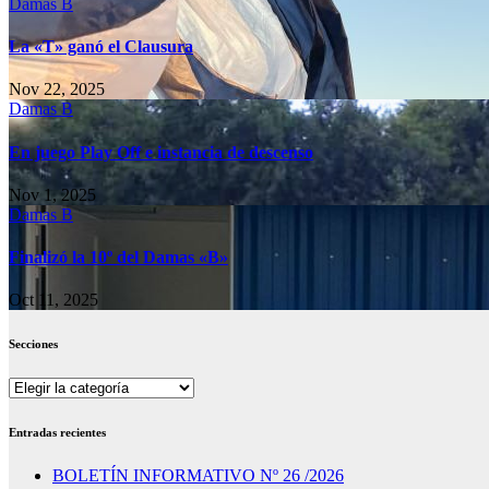
Damas B
La «T» ganó el Clausura
Nov 22, 2025
Damas B
En juego Play Off e instancia de descenso
Nov 1, 2025
Damas B
Finalizó la 10º del Damas «B»
Oct 11, 2025
Secciones
Secciones
Entradas recientes
BOLETÍN INFORMATIVO Nº 26 /2026