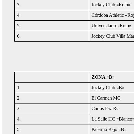
3
Jockey Club «Rojo»
4
Córdoba Athletic «Ro
5
Universitario «Rojo»
6
Jockey Club Villa Mar
ZONA «B»
1
Jockey Club «B»
2
El Carmen MC
3
Carlos Paz RC
4
La Salle HC «Blanco
5
Palermo Bajo «B»