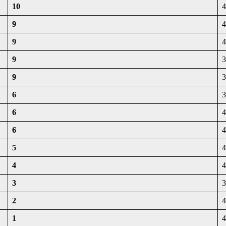
10
4
9
4
9
4
9
3
9
3
6
3
6
4
6
4
5
4
4
4
3
3
2
4
1
4