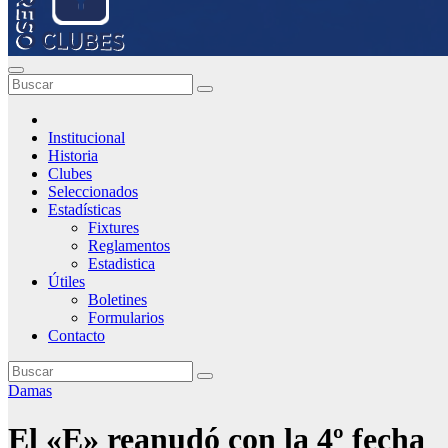
Institucional
Historia
Clubes
Seleccionados
Estadísticas
Fixtures
Reglamentos
Estadistica
Útiles
Boletines
Formularios
Contacto
Damas
El «E» reanudó con la 4º fecha