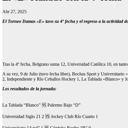
Abr 27, 2025
El Torneo Damas «E» tuvo su 4º fecha y el regreso a la actividad do
Tras la 4º fecha, Belgrano suma 12, Universidad Católica 10, en tant
A su vez, 9 de Julio (tuvo fecha libre), Bochas Sport y Universitar
2, Independiente y Río Ceballos Hockey 1, La Tablada «Blanco» y J
Los resultados de la jornada:
La Tablada “Blanco” 🆚 Palermo Bajo “D”
Universidad Siglo 21 2 🆚 Jockey Club Río Cuarto 1
Universitario “Azul” 1 🆚 Córdoba Rugby “B” 0