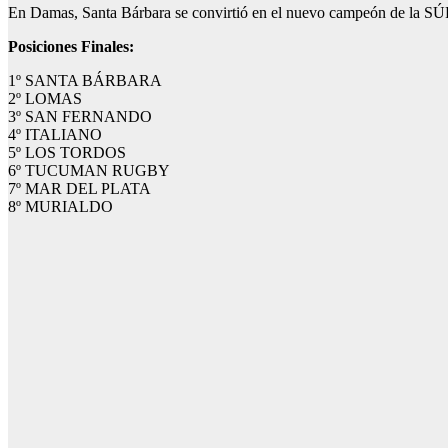
En Damas, Santa Bárbara se convirtió en el nuevo campeón de la SÚP
Posiciones Finales:
1º SANTA BÁRBARA
2º LOMAS
3º SAN FERNANDO
4º ITALIANO
5º LOS TORDOS
6º TUCUMAN RUGBY
7º MAR DEL PLATA
8º MURIALDO