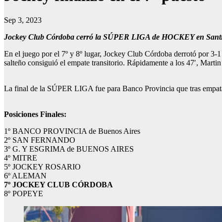
Sep 3, 2023
Jockey Club Córdoba cerró la SÚPER LIGA de HOCKEY en Santiago d
En el juego por el 7º y 8º lugar, Jockey Club Córdoba derrotó por 3-1
salteño consiguió el empate transitorio. Rápidamente a los 47′, Marti
La final de la SÚPER LIGA fue para Banco Provincia que tras empata
Posiciones Finales:
1º BANCO PROVINCIA de Buenos Aires
2º SAN FERNANDO
3º G. Y ESGRIMA de BUENOS AIRES
4º MITRE
5º JOCKEY ROSARIO
6º ALEMAN
7º JOCKEY CLUB CÓRDOBA
8º POPEYE