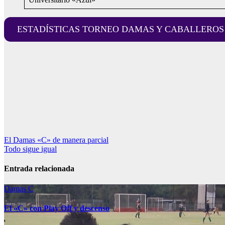
ESTADÍSTICAS TORNEO DAMAS Y CABALLEROS (cliq
Navegación
El Damas «C» de manera parcial
Todo sigue igual
de
entradas
Entrada relacionada
Damas C
El «C» con Play Off y descenso