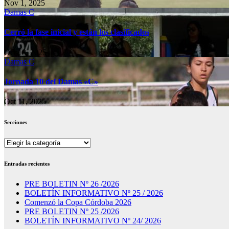
Nov 1, 2025
Damas C
Cerró la fase inicial y están los clasificados
Oct 18, 2025
Damas C
Jornada 10 del Damas «C»
Oct 11, 2025
Secciones
Secciones
Entradas recientes
PRE BOLETIN Nº 26 /2026
BOLETÍN INFORMATIVO Nº 25 / 2026
Comenzó la Copa Córdoba 2026
PRE BOLETIN Nº 25 /2026
BOLETÍN INFORMATIVO Nº 24/ 2026