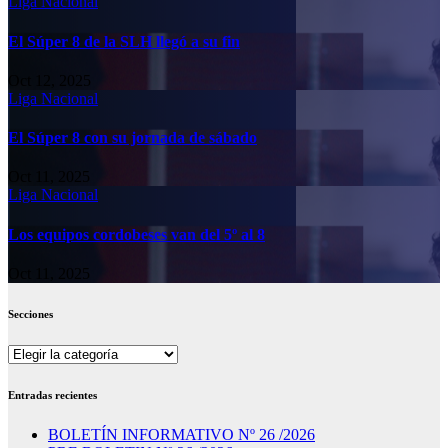
Liga Nacional
El Súper 8 de la SLH llegó a su fin
Oct 12, 2025
Liga Nacional
El Súper 8 con su jornada de sábado
Oct 11, 2025
Liga Nacional
Los equipos cordobeses van del 5º al 8
Oct 11, 2025
Secciones
Secciones
Entradas recientes
BOLETÍN INFORMATIVO Nº 26 /2026