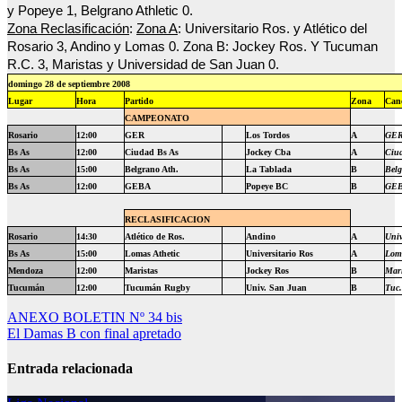
y Popeye 1, Belgrano Athletic 0.
Zona Reclasificación
:
Zona A
: Universitario Ros. y Atlético del
Rosario 3, Andino y Lomas 0. Zona B: Jockey Ros. Y Tucuman
R.C. 3, Maristas y Universidad de San Juan 0.
domingo 28 de septiembre 2008
Lugar
Hora
Partido
Zona
Can
CAMPEONATO
Rosario
12:00
GER
Los Tordos
A
GE
Bs As
12:00
Ciudad Bs As
Jockey Cba
A
Ciu
Bs As
15:00
Belgrano Ath.
La Tablada
B
Bel
Bs As
12:00
GEBA
Popeye BC
B
GE
RECLASIFICACION
Rosario
14:30
Atlético de Ros.
Andino
A
Univ
Bs As
15:00
Lomas Athetic
Universitario Ros
A
Lom
Mendoza
12:00
Maristas
Jockey Ros
B
Mari
Tucumán
12:00
Tucumán Rugby
Univ. San Juan
B
Tuc
Navegación
ANEXO BOLETIN Nº 34 bis
El Damas B con final apretado
de
entradas
Entrada relacionada