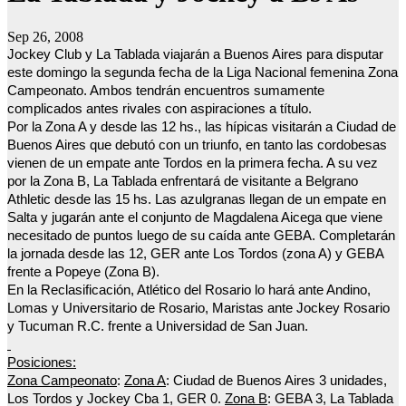
Sep 26, 2008
Jockey Club y La Tablada viajarán a Buenos Aires para disputar
este domingo la segunda fecha de la Liga Nacional femenina Zona
Campeonato. Ambos tendrán encuentros sumamente
complicados antes rivales con aspiraciones a título.
Por la Zona A y desde las 12 hs., las hípicas visitarán a Ciudad de
Buenos Aires que debutó con un triunfo, en tanto las cordobesas
vienen de un empate ante Tordos en la primera fecha. A su vez
por la Zona B, La Tablada enfrentará de visitante a Belgrano
Athletic desde las 15 hs. Las azulgranas llegan de un empate en
Salta y jugarán ante el conjunto de Magdalena Aicega que viene
necesitado de puntos luego de su caída ante GEBA. Completarán
la jornada desde las 12, GER ante Los Tordos (zona A) y GEBA
frente a Popeye (Zona B).
En la Reclasificación, Atlético del Rosario lo hará ante Andino,
Lomas y Universitario de Rosario, Maristas ante Jockey Rosario
y Tucuman R.C. frente a Universidad de San Juan.
Posiciones:
Zona Campeonato
:
Zona A
: Ciudad de Buenos Aires 3 unidades,
Los Tordos y Jockey Cba 1, GER 0.
Zona B
: GEBA 3, La Tablada