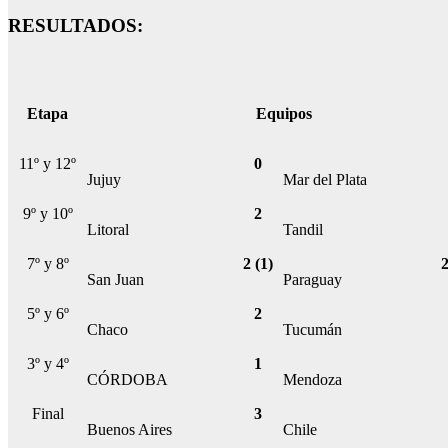
RESULTADOS:
Etapa
Equipos
11º y 12º
0
Jujuy
Mar del Plata
9º y 10º
2
Litoral
Tandil
7º y 8º
2 (1)
2
San Juan
Paraguay
5º y 6º
2
Chaco
Tucumán
3º y 4º
1
CÓRDOBA
Mendoza
Final
3
Buenos Aires
Chile