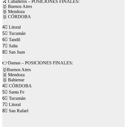
🏑 Caballeros – POSICIONES FINALES:
🥇 Buenos Aires
🥈 Mendoza
🥉 CÓRDOBA
4⃣ Litoral
5⃣ Tucumán
6⃣ Tandil
7⃣ Salta
8⃣ San Juan
👉Damas – POSICIONES FINALES:
🥇Buenos Aires
🥈 Mendoza
🥉 Bahiense
4⃣ CÓRDOBA
5⃣ Santa Fe
6⃣ Tucumán
7⃣ Litoral
8⃣ San Rafael