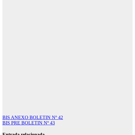
Navegación
BIS ANEXO BOLETIN Nº 42
BIS PRE BOLETIN Nº 43
de
entradas
Entrada relacionada