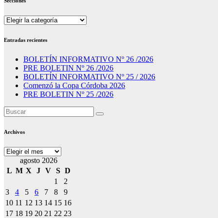
Secciones
Secciones
Entradas recientes
BOLETÍN INFORMATIVO Nº 26 /2026
PRE BOLETIN Nº 26 /2026
BOLETÍN INFORMATIVO Nº 25 / 2026
Comenzó la Copa Córdoba 2026
PRE BOLETIN Nº 25 /2026
Archivos
Archivos
agosto 2026
L
M
X
J
V
S
D
1
2
3
4
5
6
7
8
9
10
11
12
13
14
15
16
17
18
19
20
21
22
23