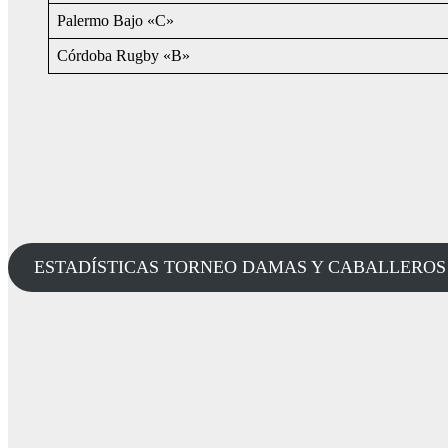
Palermo Bajo «C»
Córdoba Rugby «B»
ESTADÍSTICAS TORNEO DAMAS Y CABALLEROS (cliq