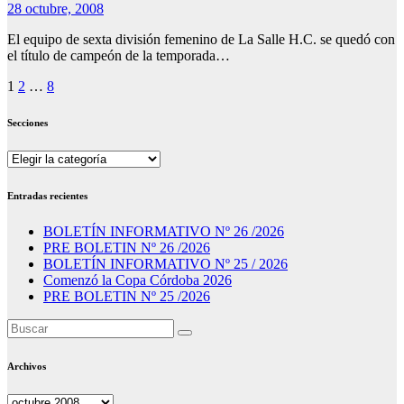
28 octubre, 2008
El equipo de sexta división femenino de La Salle H.C. se quedó con
el título de campeón de la temporada…
Paginación
1
2
…
8
de
Secciones
entradas
Secciones
Entradas recientes
BOLETÍN INFORMATIVO Nº 26 /2026
PRE BOLETIN Nº 26 /2026
BOLETÍN INFORMATIVO Nº 25 / 2026
Comenzó la Copa Córdoba 2026
PRE BOLETIN Nº 25 /2026
Archivos
Archivos