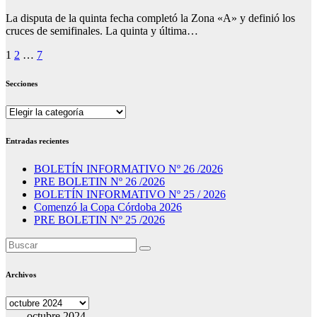
La disputa de la quinta fecha completó la Zona «A» y definió los
cruces de semifinales. La quinta y última…
Paginación
1
2
…
7
de
Secciones
entradas
Secciones
Entradas recientes
BOLETÍN INFORMATIVO Nº 26 /2026
PRE BOLETIN Nº 26 /2026
BOLETÍN INFORMATIVO Nº 25 / 2026
Comenzó la Copa Córdoba 2026
PRE BOLETIN Nº 25 /2026
Archivos
Archivos
octubre 2024