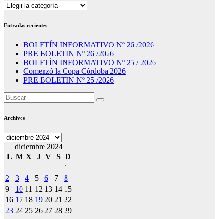
Secciones
Entradas recientes
BOLETÍN INFORMATIVO Nº 26 /2026
PRE BOLETIN Nº 26 /2026
BOLETÍN INFORMATIVO Nº 25 / 2026
Comenzó la Copa Córdoba 2026
PRE BOLETIN Nº 25 /2026
Archivos
Archivos
diciembre 2024
L
M
X
J
V
S
D
1
2
3
4
5
6
7
8
9
10
11
12
13
14
15
16
17
18
19
20
21
22
23
24
25
26
27
28
29