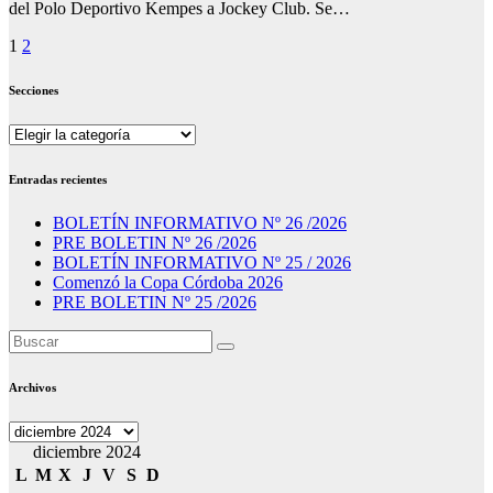
del Polo Deportivo Kempes a Jockey Club. Se…
Paginación
1
2
de
Secciones
entradas
Secciones
Entradas recientes
BOLETÍN INFORMATIVO Nº 26 /2026
PRE BOLETIN Nº 26 /2026
BOLETÍN INFORMATIVO Nº 25 / 2026
Comenzó la Copa Córdoba 2026
PRE BOLETIN Nº 25 /2026
Archivos
Archivos
diciembre 2024
L
M
X
J
V
S
D