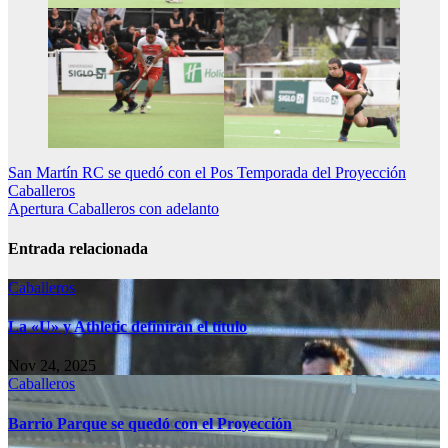
Navegación
San Martín RC se quedó con el Pos Temporada del Proyección
Caballeros
de
Apertura Caballeros con adelanto
entradas
Entrada relacionada
Caballeros
La «U» y Athletic definirán el título
Nov 24, 2025
Caballeros
Barrio Parque se quedó con el Proyección