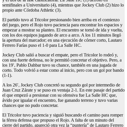
semifinales a Universitario (4), mientras que Jockey Club (2) hizo lo
propio ante Córdoba Athletic (3).
El partido tuvo al Tricolor presionando bien arriba en el comienzo
del juego, pero el Rojo tuvo paciencia para encontrar los espacios y
empezar a mostrar su planteo. El encuentro se tornó de ida y vuelta,
con los dos equipos jugando de arco a arco. A los 11 minutos llegó
la apertura del marcador; en una ejecución de córner corto, Lautaro
Ferrero Farías puso el 1-0 para La Salle HC.
Jockey Club salió a buscar el empate, pero el Tricolor lo rodeó y,
con una fuerte defensa, no le permitió concretar el objetivo. Pero, a
los 19′, Pablo Dahbar tuvo su chance, también en una jugada de
corto. Todo volvió a estar como al inicio, pero con un gol por bando
(1-1).
A los 26′, Jockey Club concretó su segundo gol por intermedio de
Juan Cruz Zárate y se puso en ventaja 2-1. En este pasaje del partido
el que empezó a presionar con su ofensiva fue La Salle HC que,
ávido por igualar el encuentro, fue ganando terreno y tuvo varias
chances que no pudo concretar.
El Tricolor tuvo paciencia y siguió buscando el camino para romper
la férrea defensa que propuso el Rojo. A falta de un minuto del
cierre del partido, apareció otra vez la “puntería” de Lautaro Ferrero