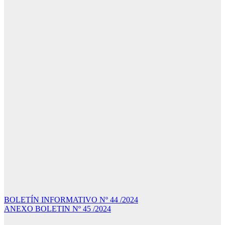
Navegación
BOLETÍN INFORMATIVO Nº 44 /2024
ANEXO BOLETIN Nº 45 /2024
de