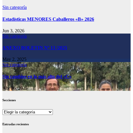
Sin categoría
Estadísticas MENORES Caballeros «B» 2026
Jun 3, 2026
Sin categoría
ANEXO BOLETIN Nº 13 /2025
May 2, 2025
Sin categoría
Sin cambios en lo más alto del «C»
Abr 26, 2025
Secciones
Secciones
Entradas recientes