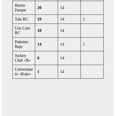
Barrio
20
14
Parque
Tala RC
19
14
1
Uru Cure
18
14
RC
Palermo
14
14
1
Bajo
Jockey
6
14
Club «B»
Universitar
1
14
io «Rojo»