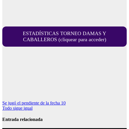
ESTADÍSTICAS TORNEO DAMAS Y
CABALLEROS (cliquear para acceder)
Navegación
Se jugó el pendiente de la fecha 10
Todo sigue igual
de
entradas
Entrada relacionada