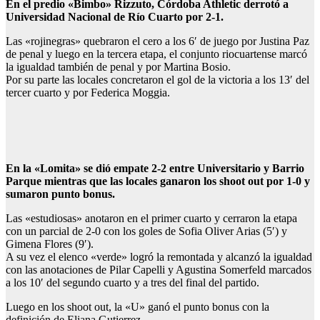
En el predio «Bimbo» Rizzuto, Córdoba Athletic derrotó a
Universidad Nacional de Río Cuarto por 2-1.
Las «rojinegras» quebraron el cero a los 6′ de juego por Justina Paz
de penal y luego en la tercera etapa, el conjunto riocuartense marcó
la igualdad también de penal y por Martina Bosio.
Por su parte las locales concretaron el gol de la victoria a los 13′ del
tercer cuarto y por Federica Moggia.
En la «Lomita» se dió empate 2-2 entre Universitario y Barrio
Parque mientras que las locales ganaron los shoot out por 1-0 y
sumaron punto bonus.
Las «estudiosas» anotaron en el primer cuarto y cerraron la etapa
con un parcial de 2-0 con los goles de Sofia Oliver Arias (5′) y
Gimena Flores (9′).
A su vez el elenco «verde» logró la remontada y alcanzó la igualdad
con las anotaciones de Pilar Capelli y Agustina Somerfeld marcados
a los 10′ del segundo cuarto y a tres del final del partido.
Luego en los shoot out, la «U» ganó el punto bonus con la
definición de Eliana Gutierrez.