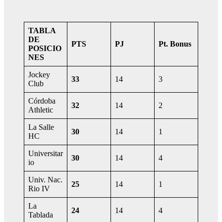
TABLA
DE
PTS
PJ
Pt. Bonus
POSICIO
NES
Jockey
33
14
3
Club
Córdoba
32
14
2
Athletic
La Salle
30
14
1
HC
Universitar
30
14
4
io
Univ. Nac.
25
14
1
Rio IV
La
24
14
4
Tablada