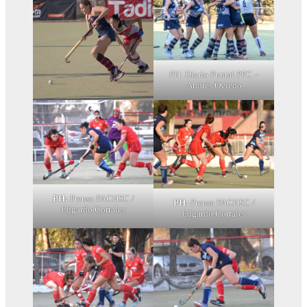
PH: Diario Puntal PPC –
Andrés Oviedo
PH:
Prensa FACHSC /
PH:
Prensa FACHSC /
Edgardo Corrales
Edgardo Corrales