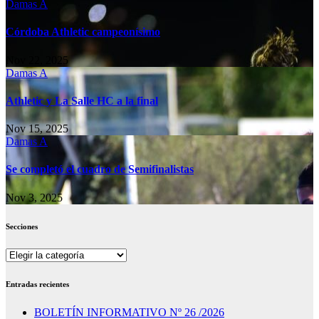
Damas A
Córdoba Athletic campeonísimo
Nov 22, 2025
Damas A
Athletic y La Salle HC a la final
Nov 15, 2025
Damas A
Se completó el cuadro de Semifinalistas
Nov 3, 2025
Secciones
Secciones
Entradas recientes
BOLETÍN INFORMATIVO Nº 26 /2026