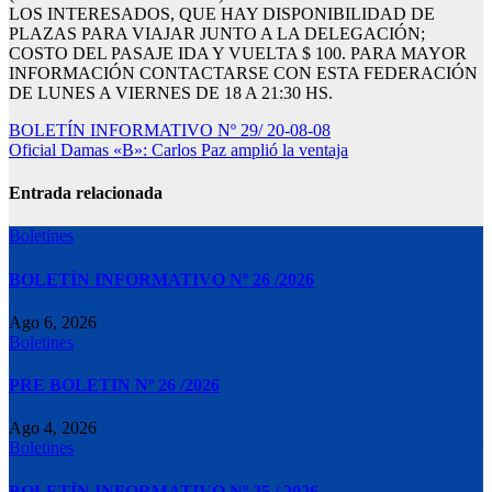
LOS INTERESADOS, QUE HAY DISPONIBILIDAD DE
PLAZAS PARA VIAJAR JUNTO A LA DELEGACIÓN;
COSTO DEL PASAJE IDA Y VUELTA $ 100. PARA MAYOR
INFORMACIÓN CONTACTARSE CON ESTA FEDERACIÓN
DE LUNES A VIERNES DE 18 A 21:30 HS.
Navegación
BOLETÍN INFORMATIVO Nº 29/ 20-08-08
Oficial Damas «B»: Carlos Paz amplió la ventaja
de
entradas
Entrada relacionada
Boletines
BOLETÍN INFORMATIVO Nº 26 /2026
Ago 6, 2026
Boletines
PRE BOLETIN Nº 26 /2026
Ago 4, 2026
Boletines
BOLETÍN INFORMATIVO Nº 25 / 2026