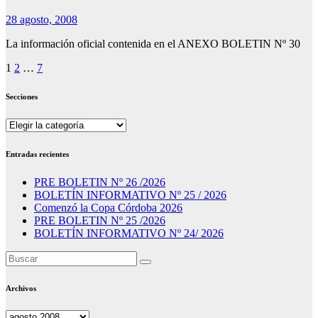
28 agosto, 2008
La información oficial contenida en el ANEXO BOLETIN Nº 30
Paginación
1
2
…
7
de
Secciones
entradas
Secciones
Entradas recientes
PRE BOLETIN Nº 26 /2026
BOLETÍN INFORMATIVO Nº 25 / 2026
Comenzó la Copa Córdoba 2026
PRE BOLETIN Nº 25 /2026
BOLETÍN INFORMATIVO Nº 24/ 2026
Archivos
Archivos