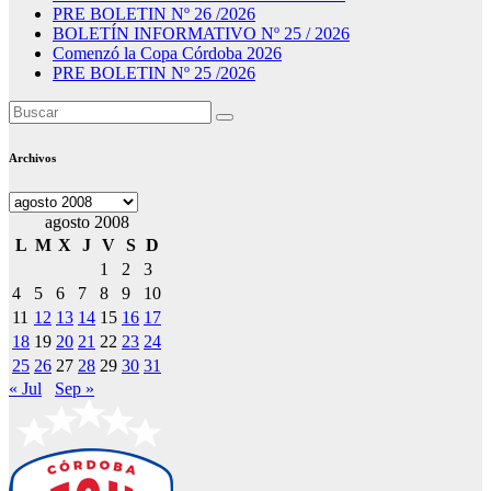
PRE BOLETIN Nº 26 /2026
BOLETÍN INFORMATIVO Nº 25 / 2026
Comenzó la Copa Córdoba 2026
PRE BOLETIN Nº 25 /2026
Archivos
Archivos
agosto 2008
L
M
X
J
V
S
D
1
2
3
4
5
6
7
8
9
10
11
12
13
14
15
16
17
18
19
20
21
22
23
24
25
26
27
28
29
30
31
« Jul
Sep »