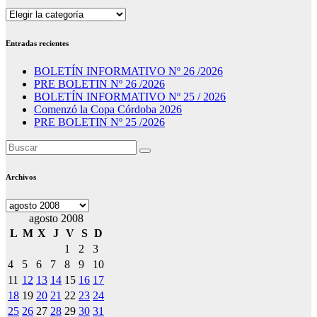
Secciones
Entradas recientes
BOLETÍN INFORMATIVO Nº 26 /2026
PRE BOLETIN Nº 26 /2026
BOLETÍN INFORMATIVO Nº 25 / 2026
Comenzó la Copa Córdoba 2026
PRE BOLETIN Nº 25 /2026
Archivos
Archivos
agosto 2008
L
M
X
J
V
S
D
1
2
3
4
5
6
7
8
9
10
11
12
13
14
15
16
17
18
19
20
21
22
23
24
25
26
27
28
29
30
31