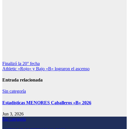
Navegación
Finalizó la 20° fecha
Athletic «Rojo» y Bajo «B» lograron el ascenso
de
entradas
Entrada relacionada
Sin categoría
Estadísticas MENORES Caballeros «B» 2026
Jun 3, 2026
Sin categoría