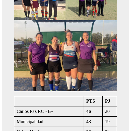
PTS
PJ
Carlos Paz RC «B»
46
20
Municipalidad
43
19