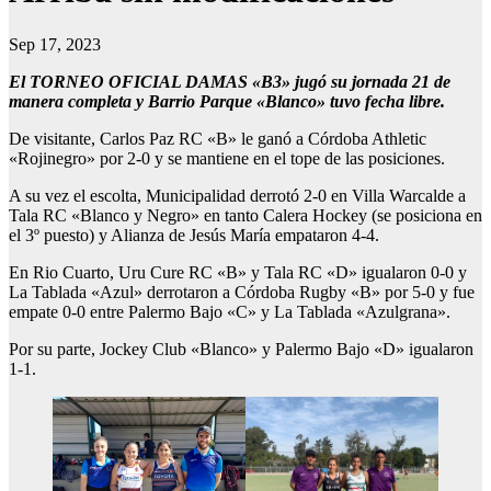
Sep 17, 2023
El TORNEO OFICIAL DAMAS «B3» jugó su jornada 21 de
manera completa y Barrio Parque «Blanco» tuvo fecha libre.
De visitante, Carlos Paz RC «B» le ganó a Córdoba Athletic
«Rojinegro» por 2-0 y se mantiene en el tope de las posiciones.
A su vez el escolta, Municipalidad derrotó 2-0 en Villa Warcalde a
Tala RC «Blanco y Negro» en tanto Calera Hockey (se posiciona en
el 3º puesto) y Alianza de Jesús María empataron 4-4.
En Rio Cuarto, Uru Cure RC «B» y Tala RC «D» igualaron 0-0 y
La Tablada «Azul» derrotaron a Córdoba Rugby «B» por 5-0 y fue
empate 0-0 entre Palermo Bajo «C» y La Tablada «Azulgrana».
Por su parte, Jockey Club «Blanco» y Palermo Bajo «D» igualaron
1-1.