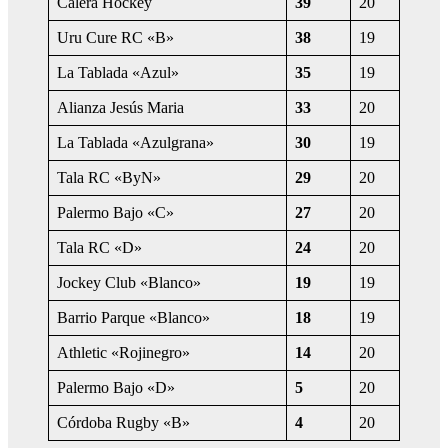
Calera Hockey
39
20
Uru Cure RC «B»
38
19
La Tablada «Azul»
35
19
Alianza Jesús Maria
33
20
La Tablada «Azulgrana»
30
19
Tala RC «ByN»
29
20
Palermo Bajo «C»
27
20
Tala RC «D»
24
20
Jockey Club «Blanco»
19
19
Barrio Parque «Blanco»
18
19
Athletic «Rojinegro»
14
20
Palermo Bajo «D»
5
20
Córdoba Rugby «B»
4
20