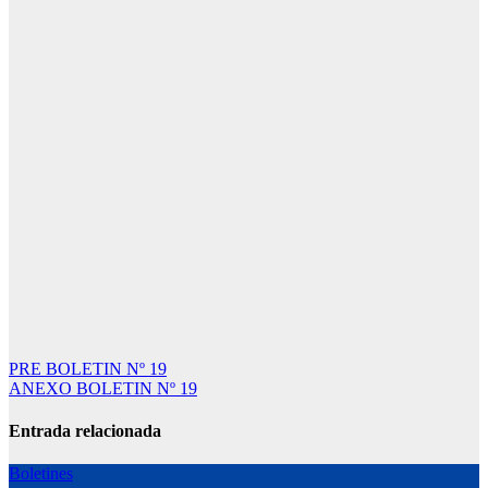
Navegación
PRE BOLETIN Nº 19
ANEXO BOLETIN Nº 19
de
entradas
Entrada relacionada
Boletines