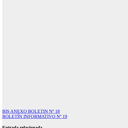
Navegación
BIS ANEXO BOLETIN Nº 18
BOLETÍN INFORMATIVO Nº 19
de
entradas
Entrada relacionada