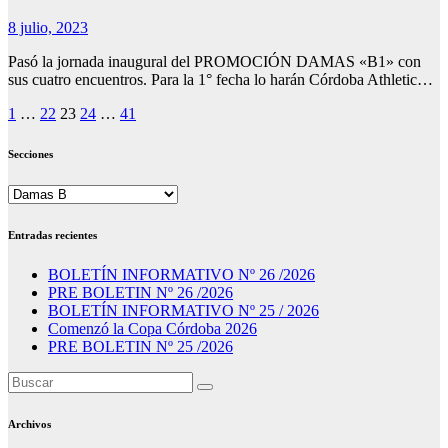
8 julio, 2023
Pasó la jornada inaugural del PROMOCIÓN DAMAS «B1» con
sus cuatro encuentros. Para la 1° fecha lo harán Córdoba Athletic…
Paginación
1
…
22
23
24
…
41
de
Secciones
entradas
Secciones
Entradas recientes
BOLETÍN INFORMATIVO Nº 26 /2026
PRE BOLETIN Nº 26 /2026
BOLETÍN INFORMATIVO Nº 25 / 2026
Comenzó la Copa Córdoba 2026
PRE BOLETIN Nº 25 /2026
Archivos