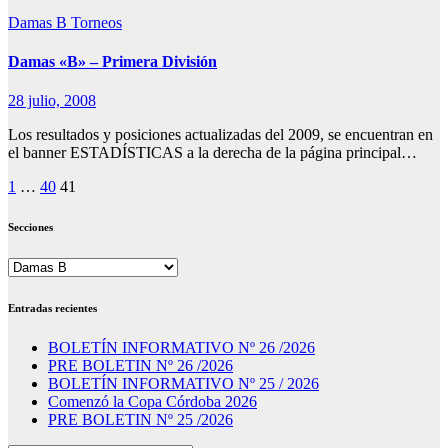
Damas B
Torneos
Damas «B» – Primera División
28 julio, 2008
Los resultados y posiciones actualizadas del 2009, se encuentran en
el banner ESTADÍSTICAS a la derecha de la página principal…
Paginación
1
…
40
41
de
Secciones
entradas
Secciones
Entradas recientes
BOLETÍN INFORMATIVO Nº 26 /2026
PRE BOLETIN Nº 26 /2026
BOLETÍN INFORMATIVO Nº 25 / 2026
Comenzó la Copa Córdoba 2026
PRE BOLETIN Nº 25 /2026