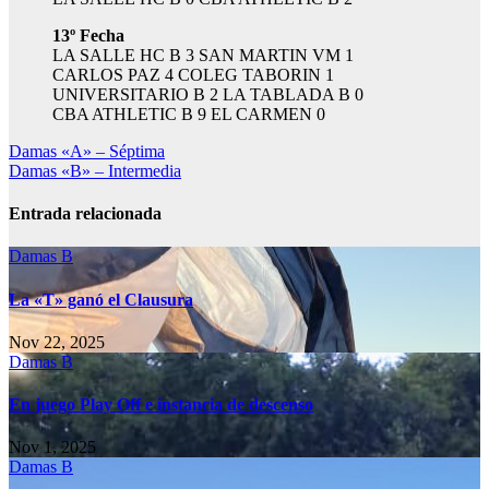
13º Fecha
LA SALLE HC B 3 SAN MARTIN VM 1
CARLOS PAZ 4 COLEG TABORIN 1
UNIVERSITARIO B 2 LA TABLADA B 0
CBA ATHLETIC B 9 EL CARMEN 0
Navegación
Damas «A» – Séptima
Damas «B» – Intermedia
de
entradas
Entrada relacionada
Damas B
La «T» ganó el Clausura
Nov 22, 2025
Damas B
En juego Play Off e instancia de descenso
Nov 1, 2025
Damas B