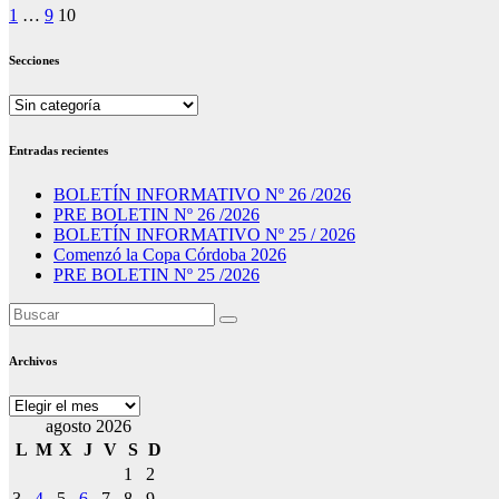
Paginación
1
…
9
10
de
Secciones
entradas
Secciones
Entradas recientes
BOLETÍN INFORMATIVO Nº 26 /2026
PRE BOLETIN Nº 26 /2026
BOLETÍN INFORMATIVO Nº 25 / 2026
Comenzó la Copa Córdoba 2026
PRE BOLETIN Nº 25 /2026
Archivos
Archivos
agosto 2026
L
M
X
J
V
S
D
1
2
3
4
5
6
7
8
9