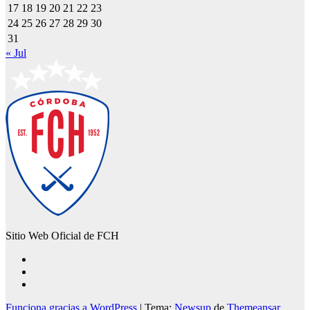
17
18
19
20
21
22
23
24
25
26
27
28
29
30
31
« Jul
Sitio Web Oficial de FCH
Funciona gracias a WordPress
|
Tema:
Newsup
de
Themeansar