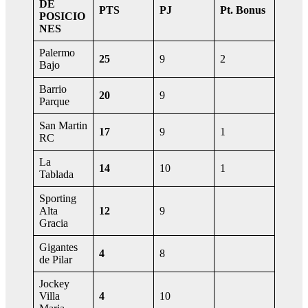
DE
PTS
PJ
Pt. Bonus
POSICIO
NES
Palermo
25
9
2
Bajo
Barrio
20
9
Parque
San Martin
17
9
1
RC
La
14
10
1
Tablada
Sporting
Alta
12
9
Gracia
Gigantes
4
8
de Pilar
Jockey
Villa
4
10