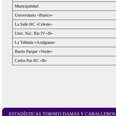
Municipalidad
Universitario «Blanco»
La Salle HC «Celeste»
Univ. Nac. Rio IV «B»
La Tablada «Azulgrana»
Barrio Parque «Verde»
Carlos Paz RC «B»
ESTADÍSTICAS TORNEO DAMAS Y CABALLEROS (cliq