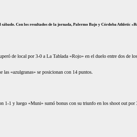
el sábado. Con los resultados de la jornada, Palermo Bajo y Córdoba Athletic «
peró de local por 3-0 a La Tablada «Rojo» en el duelo entre dos de los p
ue las «azulgranas» se posicionan con 14 puntos.
1-1 y luego «Muni» sumó bonus con su triunfo en los shoot out por 3-
».