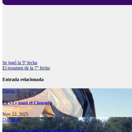
Navegación
Se jugó la 5º fecha
El resumen de la 7° fecha
de
entradas
Entrada relacionada
Damas B
La «T» ganó el Clausura
Nov 22, 2025
Damas B
En juego Play Off e instancia de descenso