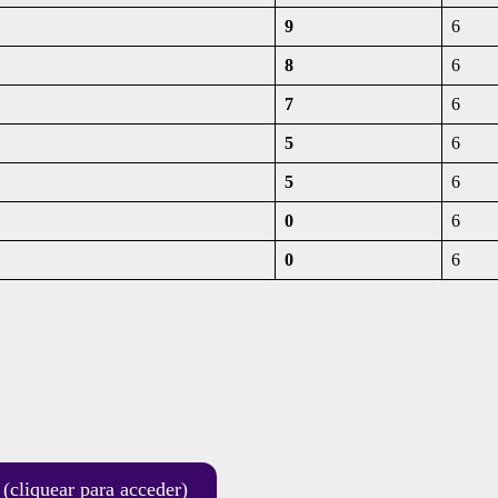
9
6
8
6
7
6
5
6
5
6
0
6
0
6
uear para acceder)