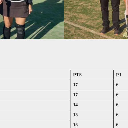
PTS
PJ
17
6
17
6
14
6
13
6
13
6