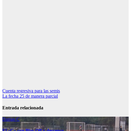
Navegación
Cuenta regresiva para las semis
La fecha 25 de manera parcial
de
entradas
Entrada relacionada
Damas C
El «C» con Play Off y descenso