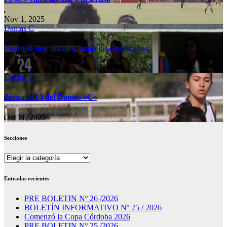
Nov 1, 2025
Damas C
Cerró la fase inicial y están los clasificados
Oct 18, 2025
Damas C
Jornada 10 del Damas «C»
Oct 11, 2025
Secciones
Secciones
Entradas recientes
PRE BOLETIN Nº 26 /2026
BOLETÍN INFORMATIVO Nº 25 / 2026
Comenzó la Copa Córdoba 2026
PRE BOLETIN Nº 25 /2026