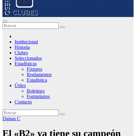
Institucional
Historia
Clubes
Seleccionados
Estadísticas
Fixtures
Reglamentos
Estadistica
Útiles
Boletines
Formularios
Contacto
Damas C
El «B2» ya tiene su campeón