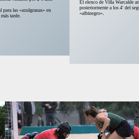
El elenco de Villa Warcalde an
posteriormente a los 4′ del se
ial para las «azulgranas» en
«albinegro».
 más tarde.