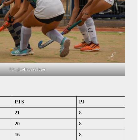
PH:
@sollacase.fotos
PTS
PJ
21
8
20
8
16
8