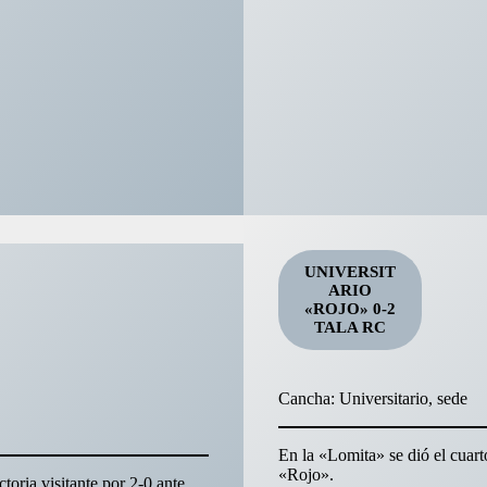
UNIVERSIT
ARIO
«ROJO» 0-2
TALA RC
Cancha: Universitario, sede
En la «Lomita» se dió el cuart
«Rojo».
toria visitante por 2-0 ante