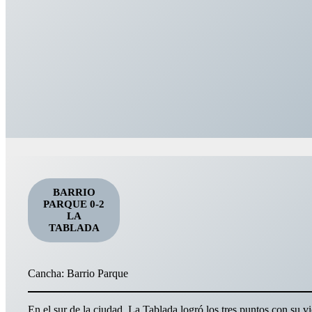
BARRIO
PARQUE 0-2
LA
TABLADA
Cancha: Barrio Parque
En el sur de la ciudad, La Tablada logró los tres puntos con su vic